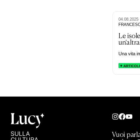
04.08.2025
FRANCES
Le isol
un’altra
Una vita i
ARTICOL
Vuoi parla