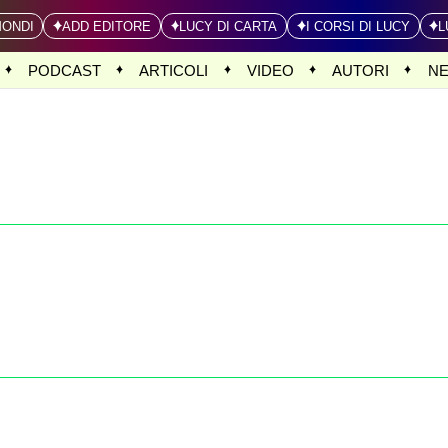
MONDI
ADD EDITORE
LUCY DI CARTA
I CORSI DI LUCY
L
PODCAST
ARTICOLI
VIDEO
AUTORI
N