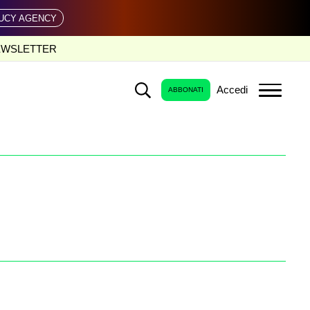
UCY AGENCY
EWSLETTER
Accedi
ABBONATI