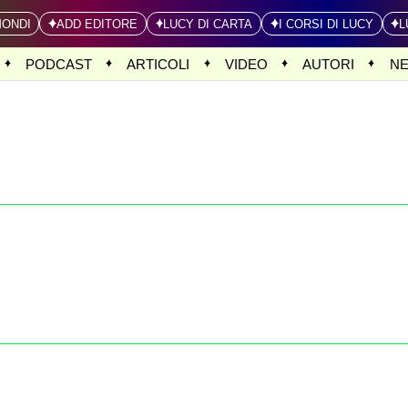
MONDI
ADD EDITORE
LUCY DI CARTA
I CORSI DI LUCY
L
PODCAST
ARTICOLI
VIDEO
AUTORI
N