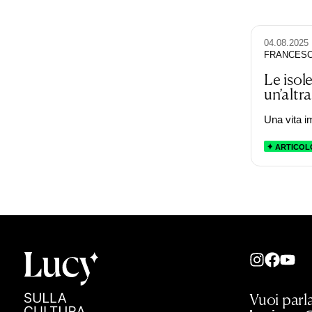
04.08.2025
FRANCES
Le isol
un’altra
Una vita i
ARTICOL
Vuoi parla