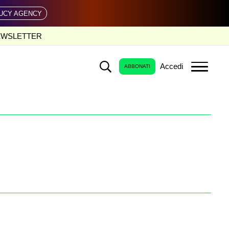
UCY AGENCY
EWSLETTER
Accedi
ABBONATI