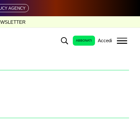
UCY AGENCY
EWSLETTER
Accedi
ABBONATI