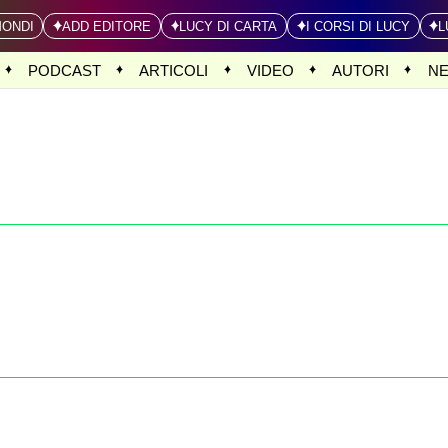
MONDI
ADD EDITORE
LUCY DI CARTA
I CORSI DI LUCY
L
PODCAST
ARTICOLI
VIDEO
AUTORI
N