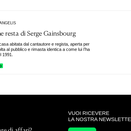
 ANGELIS
e resta di Serge Gainsbourg
 casa abitata dal cantautore e regista, aperta per
lta al pubblico e rimasta identica a come lui l’ha
l 1991.
O
VUOI RICEVERE
LA NOSTRA NEWSLETT
re di affari?