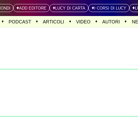
MONDI
ADD EDITORE
LUCY DI CARTA
I CORSI DI LUCY
L
PODCAST
ARTICOLI
VIDEO
AUTORI
N