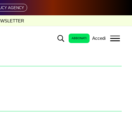
UCY AGENCY
EWSLETTER
Accedi
ABBONATI