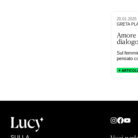
20.01.2025
GRETA PL
Amore e
dialog
Sul femmi
pensato co
ARTICOL