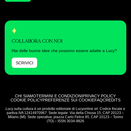
COLLABORA CON NOI
Hai delle buone idee che possono essere adatte a Lucy?
SCRIVICI
CHI SIAMO
TERMINI E CONDIZIONI
PRIVACY POLICY
COOKIE POLICY
PREFERENZE SUI COOKIE
FAQ
CREDITS
Lucy sulla cultura è un prodotto editoriale di Lucyonline srl. Codice fiscale e
partiva IVA 12414970967. Sede legale: Via della Chiusa 15, CAP 20123 –
Milano (MI). Sede operativa: piazza Carlo Felice 85, CAP 10123 – Torino
(TO) – ISSN 3034-9826