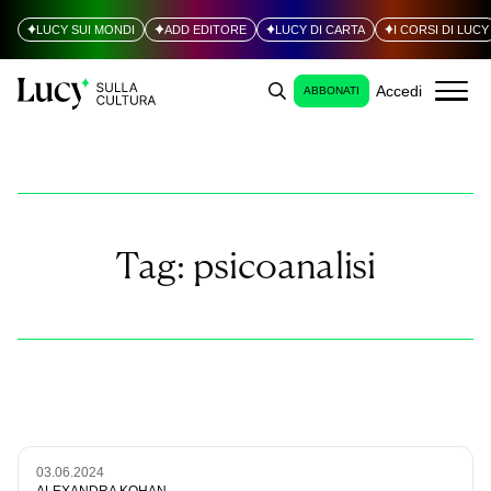
LUCY SUI MONDI
ADD EDITORE
LUCY DI CARTA
I CORSI DI LUCY
Accedi
ABBONATI
Tag:
psicoanalisi
03.06.2024
ALEXANDRA KOHAN