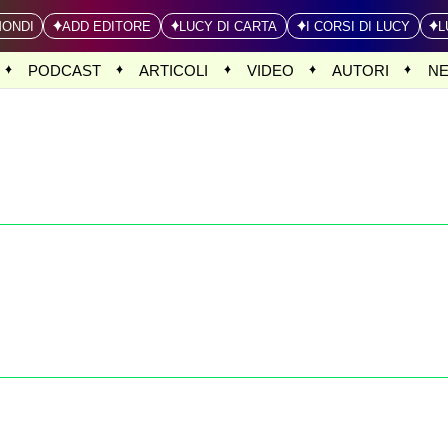
MONDI
ADD EDITORE
LUCY DI CARTA
I CORSI DI LUCY
L
PODCAST
ARTICOLI
VIDEO
AUTORI
N