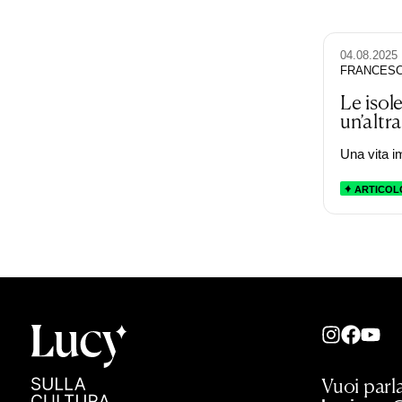
04.08.2025
FRANCES
Le isol
un’altra
Una vita i
ARTICOL
Vuoi parla