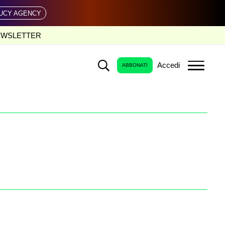
UCY AGENCY
EWSLETTER
Accedi
ABBONATI