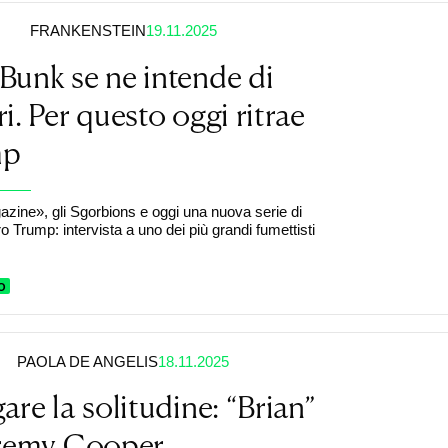
FRANKENSTEIN
19.11.2025
unk se ne intende di
i. Per questo oggi ritrae
mp
ine», gli Sgorbions e oggi una nuova serie di
o Trump: intervista a uno dei più grandi fumettisti
O
PAOLA DE ANGELIS
18.11.2025
are la solitudine: “Brian”
eremy Cooper