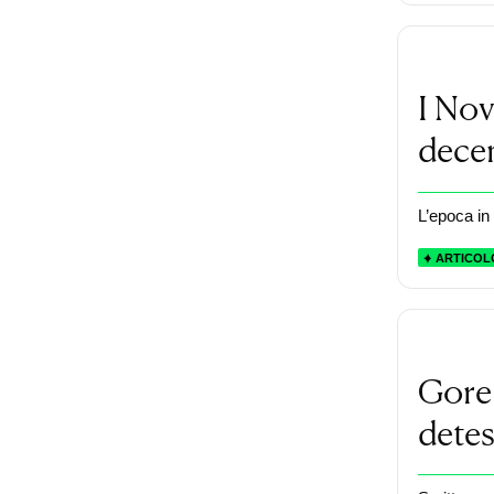
I Nov
decen
L’epoca in 
ARTICOL
Gore 
detes