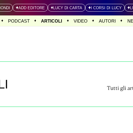
MONDI
ADD EDITORE
LUCY DI CARTA
I CORSI DI LUCY
L
PODCAST
ARTICOLI
VIDEO
AUTORI
N
LI
Tutti gli ar