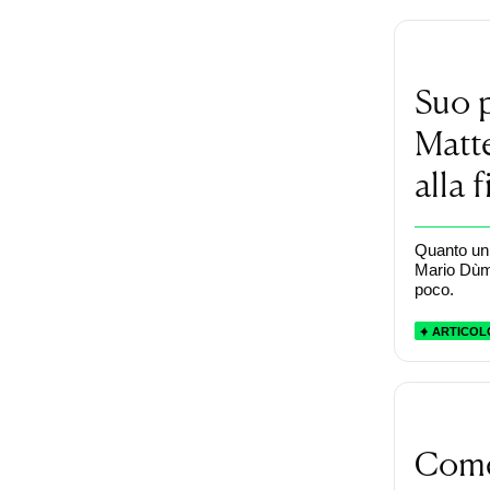
Suo 
Matte
alla 
Quanto un 
Mario Dùmin
poco.
ARTICOL
Come