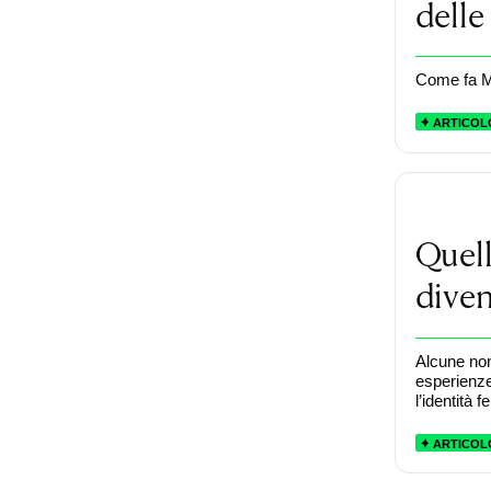
delle
Come fa Má
ARTICOL
Quel
diven
Alcune non
esperienze
l’identità 
ARTICOL