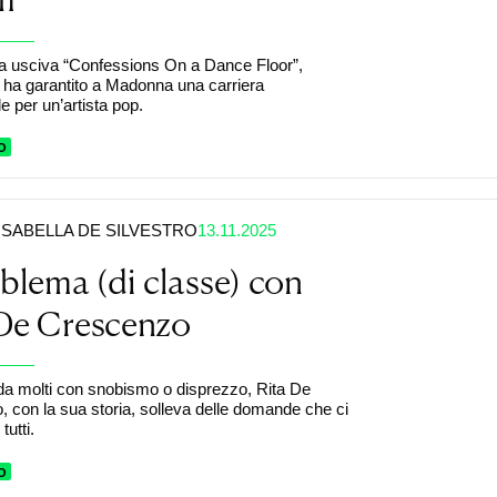
fa usciva “Confessions On a Dance Floor”,
ha garantito a Madonna una carriera
e per un’artista pop.
O
ISABELLA DE SILVESTRO
13.11.2025
oblema (di classe) con
 De Crescenzo
a molti con snobismo o disprezzo, Rita De
 con la sua storia, solleva delle domande che ci
tutti.
O