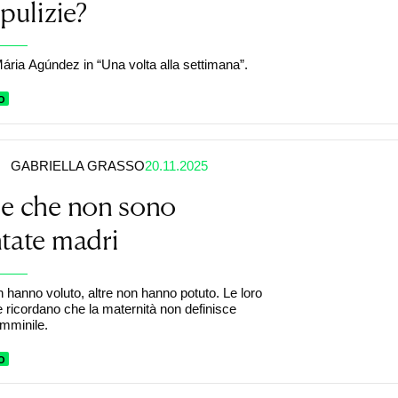
 pulizie?
ria Agúndez in “Una volta alla settimana”.
O
GABRIELLA GRASSO
20.11.2025
le che non sono
tate madri
 hanno voluto, altre non hanno potuto. Le loro
 ricordano che la maternità non definisce
femminile.
O