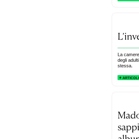
L’inv
La cameret
degli adul
stessa.
ARTICOL
Mado
sappi
albu