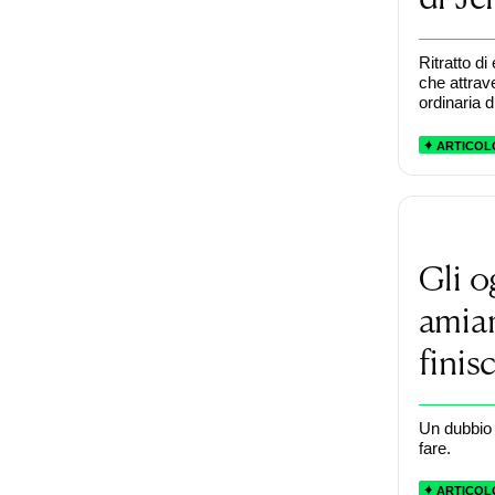
Ritratto di
che attrav
ordinaria 
ARTICOL
Gli o
amia
finis
Un dubbio 
fare.
ARTICOL