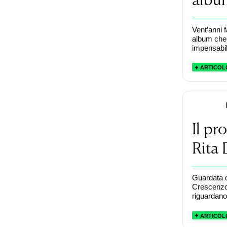
Vent’anni 
album che 
impensabil
ARTICOL
Il pr
Rita
Guardata d
Crescenzo,
riguardano 
ARTICOL