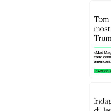
Tom B
mostr
Tru
«Mad Magaz
carte contr
americani.
ARTICOL
Indag
di J