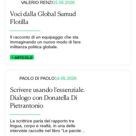
diplomazia. Ma la situazione
15.05.2026
VALERIO RENZI
geopolitica contemporanea rende
sempre più fragile la sua vocazione
Voci dalla Global Sumud
alla neutralità, edizione dopo edizione.
Flotilla
Il racconto di un equipaggio che sta
immaginando un nuovo modo di fare
militanza politica globale.
ARTICOLO
14.05.2026
PAOLO DI PAOLO
Scrivere usando l’essenziale.
Dialogo con Donatella Di
Pietrantonio
La scrittrice parla del rapporto tra
lingua, corpo e realtà, in una delle
interviste raccolte nel libro “Le parole
dei romanzi”.