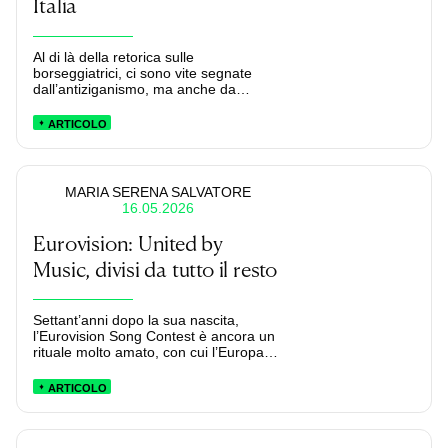
Italia
Al di là della retorica sulle
borseggiatrici, ci sono vite segnate
dall’antiziganismo, ma anche da
percorsi di emancipazione.
ARTICOLO
MARIA SERENA SALVATORE
16.05.2026
Eurovision: United by
Music, divisi da tutto il resto
Settant’anni dopo la sua nascita,
l’Eurovision Song Contest è ancora un
rituale molto amato, con cui l’Europa
prova a dimostrarsi unita e
progressista. Sul suo palco si
ARTICOLO
orchestra una temporanea astrazione
dalla realtà, che mescola buoni
sentimenti, intrattenimento camp e