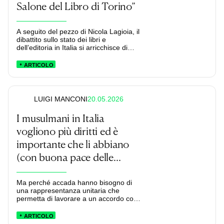
Salone del Libro di Torino”
A seguito del pezzo di Nicola Lagioia, il
dibattito sullo stato dei libri e
dell’editoria in Italia si arricchisce di
nuovi contributi. Segno che il tema è
sentito e che le cose da fare sono
ARTICOLO
molte.
20.05.2026
LUIGI MANCONI
I musulmani in Italia
vogliono più diritti ed è
importante che li abbiano
(con buona pace delle
destre)
Ma perché accada hanno bisogno di
una rappresentanza unitaria che
permetta di lavorare a un accordo con
lo Stato – che la destra ostacola.
ARTICOLO