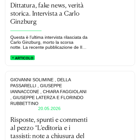
Dittatura, fake news, verità
storica. Intervista a Carlo
Ginzburg
Questa è l’ultima intervista rilasciata da
Carlo Ginzburg, morto la scorsa
notte. La recente pubblicazione de Il
vincolo della vergogna con Adelphi è
stata l’occasione per tornare a parlare
ARTICOLO
con lui dei temi che hanno sempre
fatto parte della sua originalissima
ricerca.
GIOVANNI SOLIMINE
, DELLA
PASSARELLI
, GIUSEPPE
IANNACCONE
, CHIARA FAGGIOLANI
, GIUSEPPE LATERZA
E FLORINDO
RUBBETTINO
20.05.2026
Risposte, spunti e commenti
al pezzo “L’editoria e i
tassisti: note a chiusura del