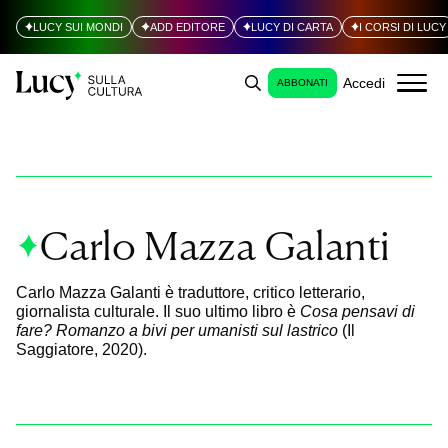
LUCY SUI MONDI
ADD EDITORE
LUCY DI CARTA
I CORSI DI LUCY
Accedi
ABBONATI
Carlo Mazza Galanti
Carlo Mazza Galanti è traduttore, critico letterario,
giornalista culturale. Il suo ultimo libro è
Cosa pensavi di
fare? Romanzo a bivi per umanisti sul lastrico
(Il
Saggiatore, 2020).