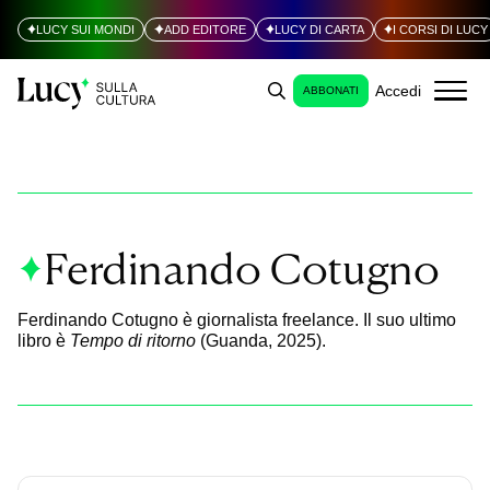
LUCY SUI MONDI
ADD EDITORE
LUCY DI CARTA
I CORSI DI LUCY
Accedi
ABBONATI
Ferdinando Cotugno
Ferdinando Cotugno è giornalista freelance. Il suo ultimo
libro è
Tempo di ritorno
(Guanda, 2025).