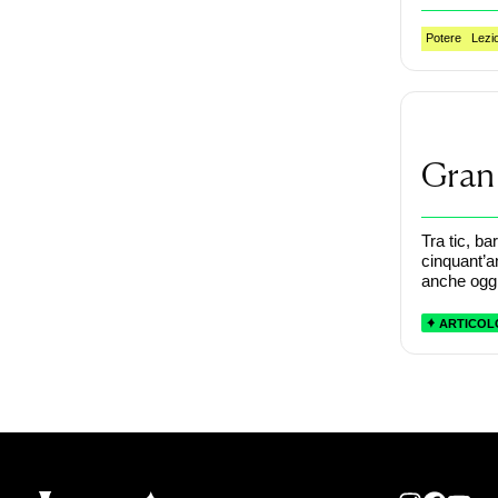
Potere
Lezi
Gran
Tra tic, b
cinquant’an
anche oggi
ARTICOL