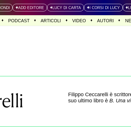
MONDI
ADD EDITORE
LUCY DI CARTA
I CORSI DI LUCY
L
PODCAST
ARTICOLI
VIDEO
AUTORI
N
elli
Filippo Ceccarelli è scrittor
suo ultimo libro è
B. Una v