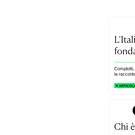
L’Ita
fonda
Complotti, i
la racconta
ARTICOL
Chi è