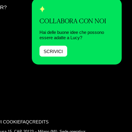
ER?
COLLABORA CON NOI
Hai delle buone idee che possono
essere adatte a Lucy?
SCRIVICI
I COOKIE
FAQ
CREDITS
Chiusa 15, CAP 20123 – Milano (MI). Sede operativa: