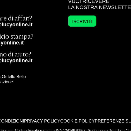
VUOI RICEVERE
LA NOSTRA NEWSLETT
re di affari?
ISCRIVITI
lucyonline.it
ficio stampa?
online.it
no di aiuto?
lucyonline.it
 Ostello Bello
razione
CONDIZIONI
PRIVACY POLICY
COOKIE POLICY
PREFERENZE SU
yonline srl. Codice fiscale e partiva IVA 12414970967. Sede legale: Via della 