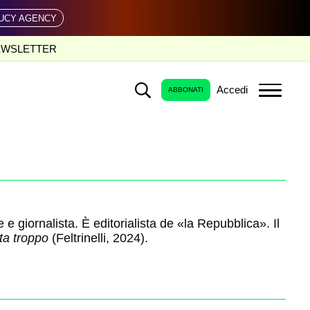
UCY AGENCY
EWSLETTER
Accedi
ABBONATI
e e giornalista. È editorialista de «la Repubblica». Il
ita troppo
(Feltrinelli, 2024).