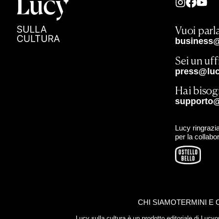
Vuoi parla
business@
Sei un uf
press@lucy
Hai bisog
supporto@
Lucy ringrazia
per la collabo
CHI SIAMO
TERMINI E 
Lucy sulla cultura è un prodotto editoriale di Luc