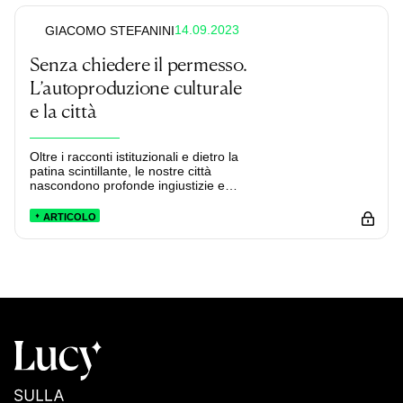
14.09.2023
GIACOMO STEFANINI
Senza chiedere il permesso.
L’autoproduzione culturale
e la città
Oltre i racconti istituzionali e dietro la
patina scintillante, le nostre città
nascondono profonde ingiustizie e
storture. In questo contesto, c’è chi
prova a fornire un’alternativa
ARTICOLO
attraverso l’autoproduzione culturale.