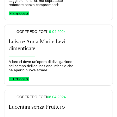
saggi pionieristici, ma soprattutto
redattore senza compromessi:
Romano Bilenchi è stato al centro della
vita culturale italiana del secolo scorso
ARTICOLO
eppure oggi sembra essere stato
messo da parte.
19.04.2024
GOFFREDO FOFI
Luisa e Anna Maria: Levi
dimenticate
A loro si deve un'opera di divulgazione
nel campo dell'educazione infantile che
ha aperto nuove strade.
ARTICOLO
08.04.2024
GOFFREDO FOFI
Lucentini senza Fruttero