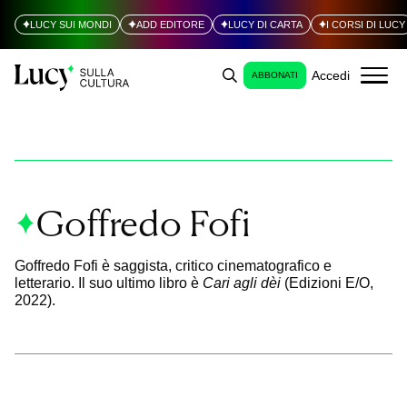
LUCY SUI MONDI
ADD EDITORE
LUCY DI CARTA
I CORSI DI LUCY
Accedi
ABBONATI
Goffredo Fofi
Goffredo Fofi è saggista, critico cinematografico e
letterario. Il suo ultimo libro è
Cari agli dèi
(Edizioni E/O,
2022).