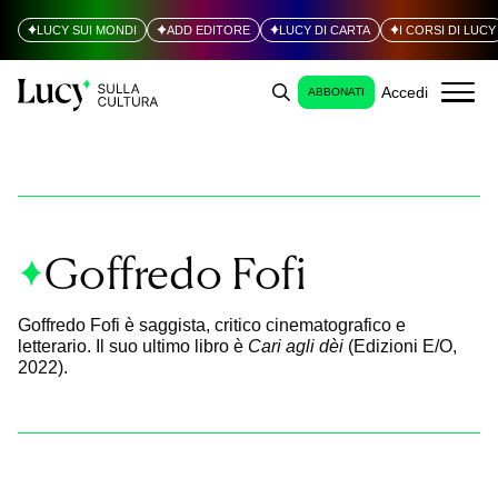
LUCY SUI MONDI
ADD EDITORE
LUCY DI CARTA
I CORSI DI LUCY
Accedi
ABBONATI
Goffredo Fofi
Goffredo Fofi è saggista, critico cinematografico e
letterario. Il suo ultimo libro è
Cari agli dèi
(Edizioni E/O,
2022).