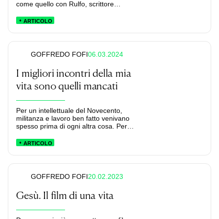
come quello con Rulfo, scrittore
latinoamericano poetico, essenziale.
ARTICOLO
06.03.2024
GOFFREDO FOFI
I migliori incontri della mia
vita sono quelli mancati
Per un intellettuale del Novecento,
militanza e lavoro ben fatto venivano
spesso prima di ogni altra cosa. Per
questo, l’incontro con il proprio
scrittore o attore preferito poteva
ARTICOLO
saltare a causa di una riunione di
redazione o di un corteo pacifista. Oggi
che quell’età irripetibile è finita, quegli
incontri mancati lasciano più di un
20.02.2023
GOFFREDO FOFI
rimpianto, almeno in Goffredo Fofi che,
per la prima volta, racconta i suoi.
Gesù. Il film di una vita