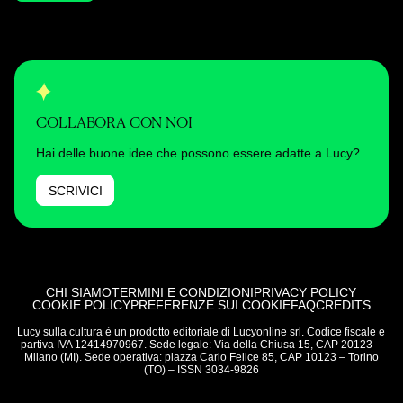
COLLABORA CON NOI
Hai delle buone idee che possono essere adatte a Lucy?
SCRIVICI
CHI SIAMO
TERMINI E CONDIZIONI
PRIVACY POLICY
COOKIE POLICY
PREFERENZE SUI COOKIE
FAQ
CREDITS
Lucy sulla cultura è un prodotto editoriale di Lucyonline srl. Codice fiscale e
partiva IVA 12414970967. Sede legale: Via della Chiusa 15, CAP 20123 –
Milano (MI). Sede operativa: piazza Carlo Felice 85, CAP 10123 – Torino
(TO) – ISSN 3034-9826