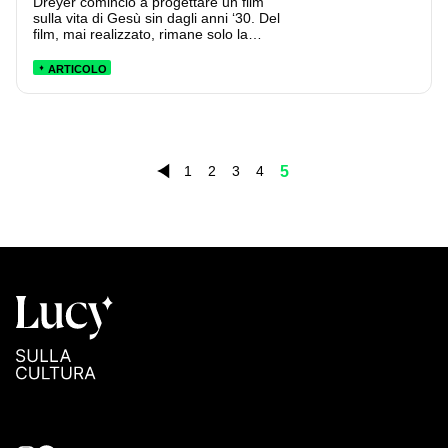
Dreyer cominciò a progettare un film
sulla vita di Gesù sin dagli anni ‘30. Del
film, mai realizzato, rimane solo la
sceneggiatura, edita ora da Iperborea.
Pubblichiamo la postfazione di
ARTICOLO
Goffredo Fofi.
5
1
2
3
4