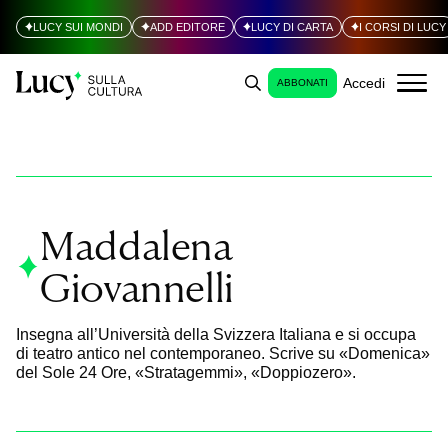
LUCY SUI MONDI
ADD EDITORE
LUCY DI CARTA
I CORSI DI LUCY
Accedi
ABBONATI
Maddalena
Giovannelli
Insegna all’Università della Svizzera Italiana e si occupa
di teatro antico nel contemporaneo. Scrive su «Domenica»
del Sole 24 Ore, «Stratagemmi», «Doppiozero».