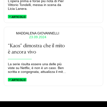
L’opera prima e forse più nota di Pier
Vittorio Tondelli, messa in scena da
Licia Lanera.
ARTICOLO
MADDALENA GIOVANNELLI
23.09.2024
“Kaos” dimostra che il mito
è ancora vivo
La serie risulta essere una delle più
viste su Netflix, è non è un caso. Ben
scritta e congegnata, attualizza il mito
in modo intelligente e dice qualcosa sul
nostro destino, senza per questo
ARTICOLO
prendersi sul serio.