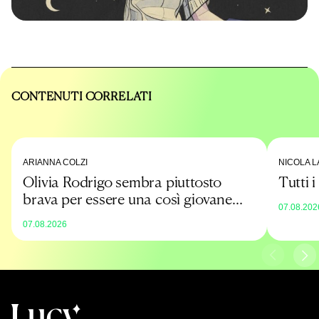
CONTENUTI CORRELATI
ARIANNA COLZI
NICOLA L
Olivia Rodrigo sembra piuttosto
Tutti 
brava per essere una così giovane
07.08.202
promessa
07.08.2026