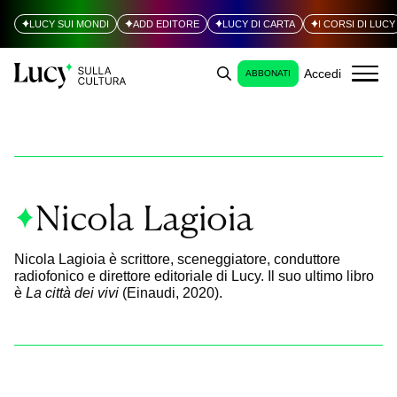
LUCY SUI MONDI
ADD EDITORE
LUCY DI CARTA
I CORSI DI LUCY
Accedi
ABBONATI
Nicola Lagioia
Nicola Lagioia è scrittore, sceneggiatore, conduttore
radiofonico e direttore editoriale di Lucy. Il suo ultimo libro
è
La città dei vivi
(Einaudi, 2020).