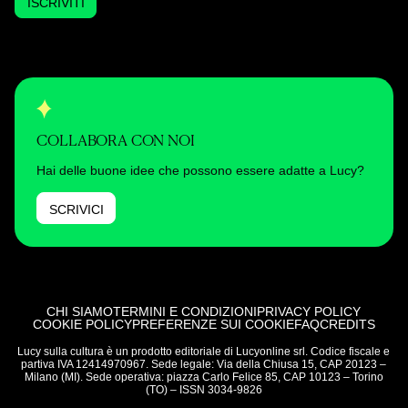
ISCRIVITI
COLLABORA CON NOI
Hai delle buone idee che possono essere adatte a Lucy?
SCRIVICI
CHI SIAMO
TERMINI E CONDIZIONI
PRIVACY POLICY
COOKIE POLICY
PREFERENZE SUI COOKIE
FAQ
CREDITS
Lucy sulla cultura è un prodotto editoriale di Lucyonline srl. Codice fiscale e
partiva IVA 12414970967. Sede legale: Via della Chiusa 15, CAP 20123 –
Milano (MI). Sede operativa: piazza Carlo Felice 85, CAP 10123 – Torino
(TO) – ISSN 3034-9826