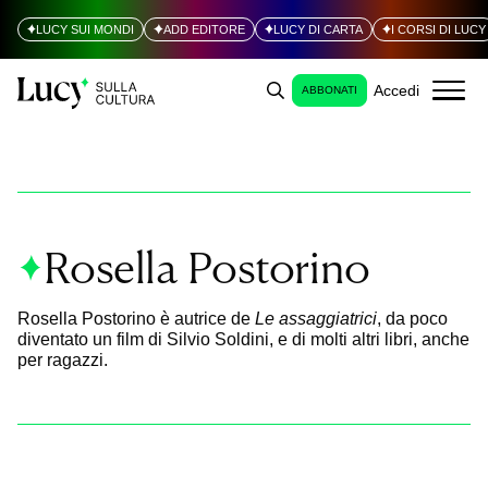
LUCY SUI MONDI
ADD EDITORE
LUCY DI CARTA
I CORSI DI LUCY
Accedi
ABBONATI
Rosella Postorino
Rosella Postorino è autrice de
Le assaggiatrici
, da poco
diventato un film di Silvio Soldini, e di molti altri libri, anche
per ragazzi.