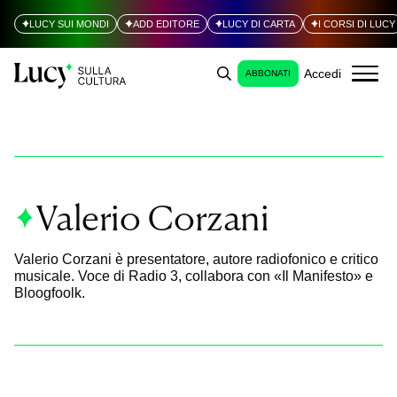
LUCY SUI MONDI
ADD EDITORE
LUCY DI CARTA
I CORSI DI LUCY
Accedi
ABBONATI
Valerio Corzani
Valerio Corzani è presentatore, autore radiofonico e critico
musicale. Voce di Radio 3, collabora con «Il Manifesto» e
Bloogfoolk.