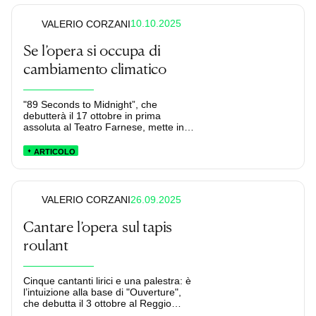
10.10.2025
VALERIO CORZANI
Se l’opera si occupa di
cambiamento climatico
"89 Seconds to Midnight”, che
debutterà il 17 ottobre in prima
assoluta al Teatro Farnese, mette in
scena in modo sorprendente la
precarietà della nostra permanenza
ARTICOLO
sulla Terra. E lo fa a cominciare dal
titolo, che allude ai pochi rintocchi che
ci separano dall'ultima notte.
26.09.2025
VALERIO CORZANI
Cantare l’opera sul tapis
roulant
Cinque cantanti lirici e una palestra: è
l’intuizione alla base di "Ouverture",
che debutta il 3 ottobre al Reggio
Parma Festival.