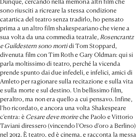
Dunque, cercando nella memoria altri film che
sono riusciti a ricreare la stessa condizione
catartica del teatro senza tradirlo, ho pensato
prima a un altro film shakespeariano che viene a
sua volta da una commedia teatrale,
Rosencrantz
e Guildestern sono morti
di Tom Stoppard,
divenuta film con Tim Roth e Gary Oldman: qui si
parla moltissimo di teatro, perché la vicenda
prende spunto dai due infedeli, e infelici, amici di
Amleto per ragionare sulla recitazione e sulla vita
e sulla morte e sul destino. Un bellissimo film,
peraltro, ma non era quello a cui pensavo. Infine,
l’ho ricordato, e ancora una volta Shakespeare
c’entra: è
Cesare deve morire
che Paolo e Vittorio
Taviani diressero (vincendo l’Orso d’oro a Berlino)
nel 2012. È teatro, ed è cinema, e racconta la messa