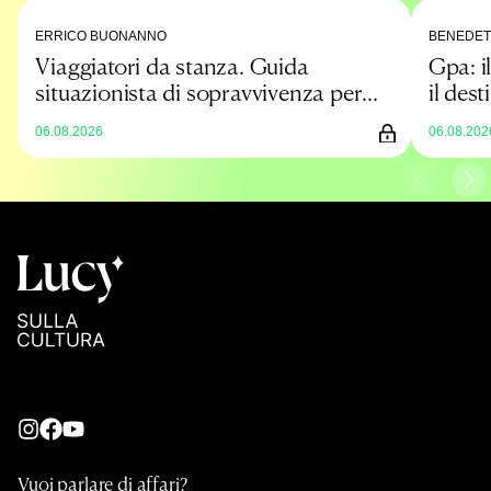
ERRICO BUONANNO
BENEDET
Viaggiatori da stanza. Guida
Gpa: il
situazionista di sopravvivenza per
il dest
un’estate low cost
prova
06.08.2026
06.08.202
Vuoi parlare di affari?