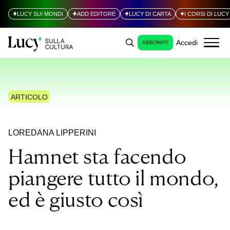
LUCY SUI MONDI
ADD EDITORE
LUCY DI CARTA
I CORSI DI LUCY
Accedi
ABBONATI
ARTICOLO
LOREDANA LIPPERINI
Hamnet sta facendo
piangere tutto il mondo,
ed è giusto così