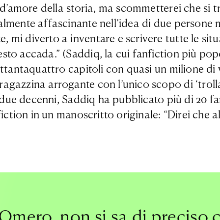
 d’amore della storia, ma scommetterei che si t
almente affascinante nell’idea di due persone 
mi diverto a inventare e scrivere tutte le situ
to accada.” (Saddiq, la cui fanfiction più pop
ottantaquattro capitoli con quasi un milione di 
azzina arrogante con l’unico scopo di ‘trollare
i due decenni, Saddiq ha pubblicato più di 20 fa
iction in un manoscritto originale: “Direi che al
mero, non si sa di preciso 