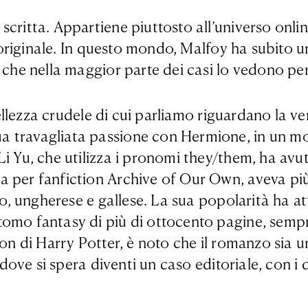
critta. Appartiene piuttosto all’universo online
ll’originale. In questo mondo, Malfoy ha subito
, che nella maggior parte dei casi lo vedono p
 bellezza crudele di cui parliamo riguardano la 
a travagliata passione con Hermione, in un mon
nLi Yu, che utilizza i pronomi they/them, ha av
 per fanfiction Archive of Our Own, aveva più d
co, ungherese e gallese. La sua popolarità ha at
 tomo fantasy di più di ottocento pagine, sempr
ion di Harry Potter, è noto che il romanzo sia u
 dove si spera diventi un caso editoriale, con i 