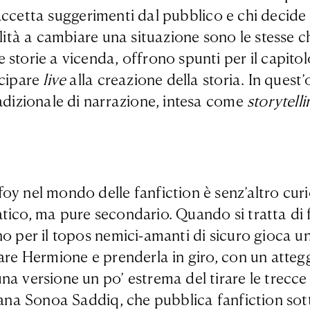
i accetta suggerimenti dal pubblico e chi decide
ilità a cambiare una situazione sono le stesse 
storie a vicenda, offrono spunti per il capitol
ecipare
live
alla creazione della storia. In quest’o
radizionale di narrazione, intesa come
storytelli
y nel mondo delle fanfiction è senz’altro curio
atico, ma pure secondario. Quando si tratta di
no per il topos nemici-amanti di sicuro gioca u
zare Hermione e prenderla in giro, con un atte
 versione un po’ estrema del tirare le trecce al
riana Sonoa Saddiq, che pubblica fanfiction sot