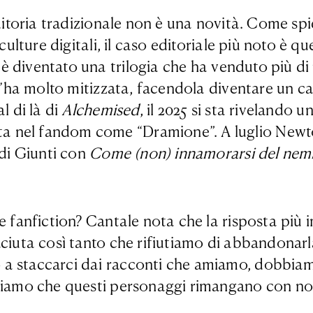
editoria tradizionale non è una novità. Come sp
culture digitali, il caso editoriale più noto è qu
è diventato una trilogia che ha venduto più di 1
l’ha molto mitizzata, facendola diventare un cav
l di là di
Alchemised
, il 2025 si sta rivelando
ta nel fandom come “Dramione”. A luglio Ne
 di Giunti con
Come (non) innamorarsi del nem
ere fanfiction? Cantale nota che la risposta p
iaciuta così tanto che rifiutiamo di abbandona
 a staccarci dai racconti che amiamo, dobbiam
liamo che questi personaggi rimangano con noi 