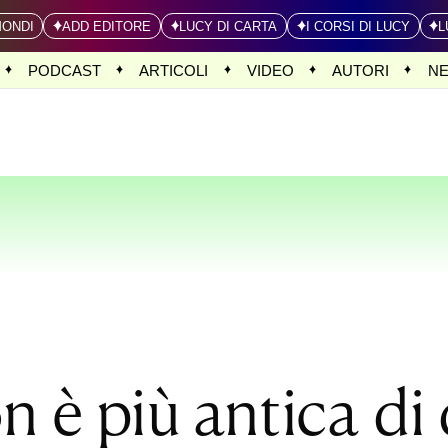
MONDI
ADD EDITORE
LUCY DI CARTA
I CORSI DI LUCY
L
PODCAST
ARTICOLI
VIDEO
AUTORI
N
on è più antica d