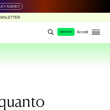
UCY AGENCY
EWSLETTER
Accedi
ABBONATI
i quanto