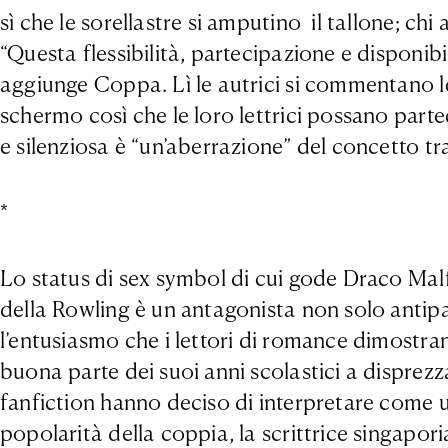
sì che le sorellastre si amputino il tallone; ch
“Questa flessibilità, partecipazione e disponib
aggiunge Coppa. Lì le autrici si commentano le 
schermo così che le loro lettrici possano part
e silenziosa è “un’aberrazione” del concetto t
*
Lo status di sex symbol di cui gode Draco Malfo
della Rowling è un antagonista non solo antip
l’entusiasmo che i lettori di romance dimostra
buona parte dei suoi anni scolastici a disprez
fanfiction hanno deciso di interpretare come una
popolarità della coppia, la scrittrice singapo