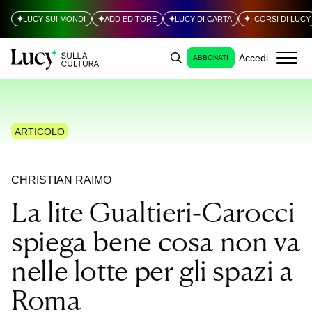
LUCY SUI MONDI
ADD EDITORE
LUCY DI CARTA
I CORSI DI LUCY
Accedi
ABBONATI
ARTICOLO
CHRISTIAN RAIMO
La lite Gualtieri-Carocci
spiega bene cosa non va
nelle lotte per gli spazi a
Roma