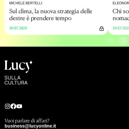
MICHELE BERTELLI
ELEONOR
Sul clima, la nuova strategia delle
Chi so
destre è prendere tempo
nomadi
30.07.2025
29.07.202
Vuoi parlare di affari?
business@lucyonline.it