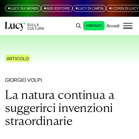
LUCY SUI MONDI
ADD EDITORE
LUCY DI CARTA
I CORSI DI LUCY
Accedi
ABBONATI
ARTICOLO
GIORGIO VOLPI
La natura continua a
suggerirci invenzioni
straordinarie