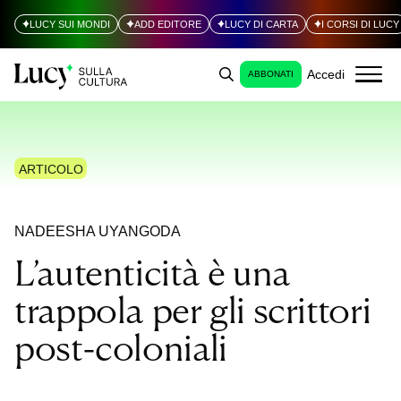
LUCY SUI MONDI
ADD EDITORE
LUCY DI CARTA
I CORSI DI LUCY
Accedi
ABBONATI
ARTICOLO
NADEESHA UYANGODA
L’autenticità è una
trappola per gli scrittori
post-coloniali