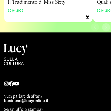
Il Tradimento di Miss Sixty
Quali 
30.04.2025
30.04.202
Vuoi parlare di affari?
business@lucyonline.it
Sei un ufficio stampa?