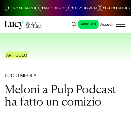
LUCY SUI MONDI
ADD EDITORE
LUCY DI CARTA
I CORSI DI LUCY
Accedi
ABBONATI
ARTICOLO
LUCIO MEOLA
Meloni a Pulp Podcast
ha fatto un comizio