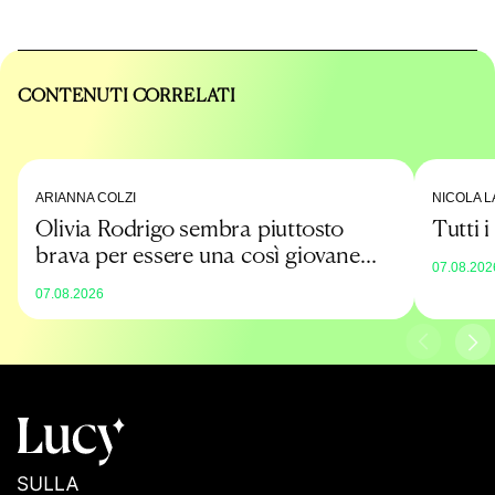
CONTENUTI CORRELATI
ARIANNA COLZI
NICOLA L
Olivia Rodrigo sembra piuttosto
Tutti 
brava per essere una così giovane
07.08.202
promessa
07.08.2026