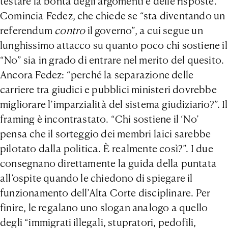
testare la bontà degli argomenti e delle risposte.
Comincia Fedez, che chiede se “sta diventando un
referendum
contro
il governo”, a cui segue un
lunghissimo attacco su quanto poco chi sostiene il
“No” sia in grado di entrare nel merito del quesito.
Ancora Fedez: “perché la separazione delle
carriere tra giudici e pubblici ministeri dovrebbe
migliorare l’imparzialità del sistema giudiziario?”. Il
framing è incontrastato. “Chi sostiene il ‘No’
pensa che il sorteggio dei membri laici sarebbe
pilotato dalla politica. È realmente così?”. I due
consegnano direttamente la guida della puntata
all’ospite quando le chiedono di spiegare il
funzionamento dell’Alta Corte disciplinare. Per
finire, le regalano uno slogan analogo a quello
degli “immigrati illegali, stupratori, pedofili,