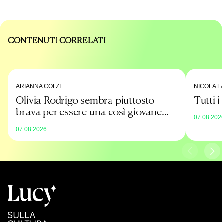
CONTENUTI CORRELATI
ARIANNA COLZI
NICOLA L
Olivia Rodrigo sembra piuttosto
Tutti 
brava per essere una così giovane
07.08.202
promessa
07.08.2026