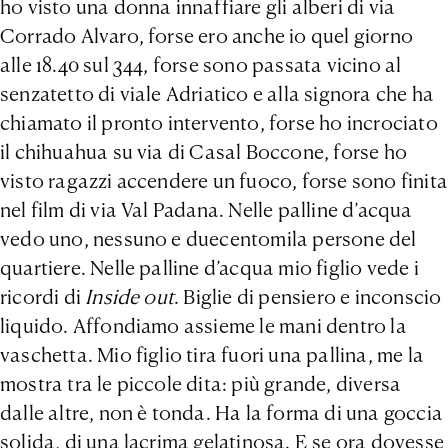
ho visto una donna innaffiare gli alberi di via
Corrado Alvaro, forse ero anche io quel giorno
alle 18.40 sul 344, forse sono passata vicino al
senzatetto di viale Adriatico e alla signora che ha
chiamato il pronto intervento, forse ho incrociato
il chihuahua su via di Casal Boccone, forse ho
visto ragazzi accendere un fuoco, forse sono finita
nel film di via Val Padana. Nelle palline d’acqua
vedo uno, nessuno e duecentomila persone del
quartiere. Nelle palline d’acqua mio figlio vede i
ricordi di
Inside out
. Biglie di pensiero e inconscio
liquido. Affondiamo assieme le mani dentro la
vaschetta. Mio figlio tira fuori una pallina, me la
mostra tra le piccole dita: più grande, diversa
dalle altre, non è tonda. Ha la forma di una goccia
solida, di una lacrima gelatinosa. E se ora dovesse