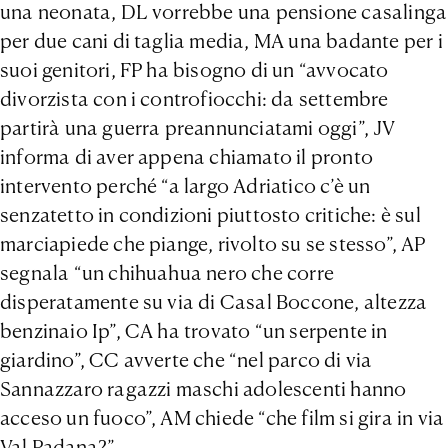
una neonata, DL vorrebbe una pensione casalinga
per due cani di taglia media, MA una badante per i
suoi genitori, FP ha bisogno di un “avvocato
divorzista con i controfiocchi: da settembre
partirà una guerra preannunciatami oggi”, JV
informa di aver appena chiamato il pronto
intervento perché “a largo Adriatico c’è un
senzatetto in condizioni piuttosto critiche: è sul
marciapiede che piange, rivolto su se stesso”, AP
segnala “un chihuahua nero che corre
disperatamente su via di Casal Boccone, altezza
benzinaio Ip”, CA ha trovato “un serpente in
giardino”, CC avverte che “nel parco di via
Sannazzaro ragazzi maschi adolescenti hanno
acceso un fuoco”, AM chiede “che film si gira in via
Val Padana?”