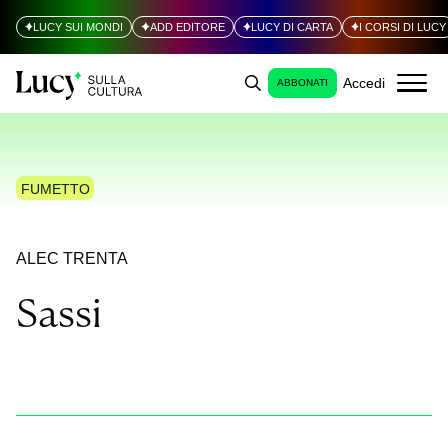
LUCY SUI MONDI
ADD EDITORE
LUCY DI CARTA
I CORSI DI LUCY
Accedi
ABBONATI
FUMETTO
ALEC TRENTA
Sassi