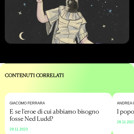
CONTENUTI CORRELATI
GIACOMO FERRARA
ANDREA 
E se l’eroe di cui abbiamo bisogno
I popo
fosse Ned Ludd?
28.11.202
29.11.2023