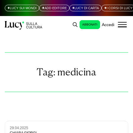
LUCY SUI MONDI
ADD EDITORE
LUCY DI CARTA
I CORSI DI LUCY
Accedi
ABBONATI
Tag:
medicina
29.04.2025
CHIARA GIORGI