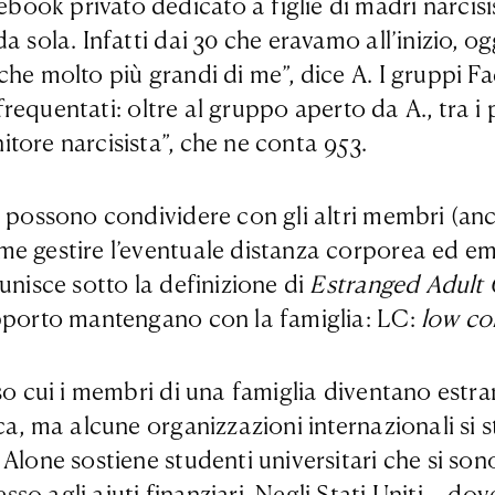
ook privato dedicato a figlie di madri narcisi
a sola. Infatti dai 30 che eravamo all’inizio, 
he molto più grandi di me”, dice A. I gruppi Fa
frequentati: oltre al gruppo aperto da A., tra i pi
tore narcisista”, che ne conta 953.
ne possono condividere con gli altri membri (a
e gestire l’eventuale distanza corporea ed emo
unisce sotto la definizione di
Estranged Adult 
apporto mantengano con la famiglia: LC:
low co
so cui i membri di una famiglia diventano estra
ica, ma alcune organizzazioni internazionali s
Alone sostiene studenti universitari che si sono
so agli aiuti finanziari. Negli Stati Uniti – 