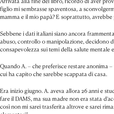
Arrivata alla fine del libro, ricordo di aver p
figlio mi sembrasse spaventosa, a sconvolgermi
mamma e il mio papà? E soprattutto, avrebbe 
Sebbene i dati italiani siano ancora frammentari
abuso, controllo o manipolazione, decidono di 
consapevolezza sui temi della salute mentale e d
Quando A. – che preferisce restare anonima – m
cui ha capito che sarebbe scappata di casa.
Era inizio giugno. A. aveva allora 26 anni e st
fare il DAMS, ma sua madre non era stata d’acc
così non mi sarei trasferita altrove e sarei ri