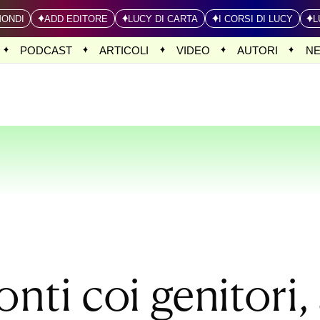
MONDI
ADD EDITORE
LUCY DI CARTA
I CORSI DI LUCY
L
PODCAST
ARTICOLI
VIDEO
AUTORI
N
ponti coi genitori