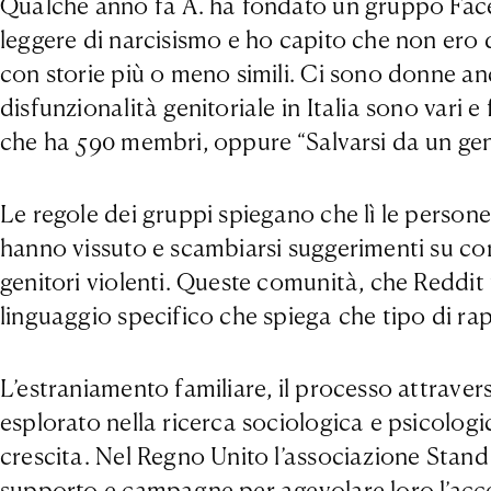
Qualche anno fa A. ha fondato un gruppo Faceb
leggere di narcisismo e ho capito che non ero d
con storie più o meno simili. Ci sono donne anc
disfunzionalità genitoriale in Italia sono vari e 
che ha 590 membri, oppure “Salvarsi da un geni
Le regole dei gruppi spiegano che lì le perso
hanno vissuto e scambiarsi suggerimenti su com
genitori violenti. Queste comunità, che Reddit 
linguaggio specifico che spiega che tipo di r
L’estraniamento familiare, il processo attraver
esplorato nella ricerca sociologica e psicolog
crescita. Nel Regno Unito l’associazione Stand 
supporto e campagne per agevolare loro l’acces