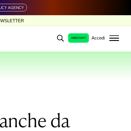
UCY AGENCY
EWSLETTER
Accedi
ABBONATI
, anche da