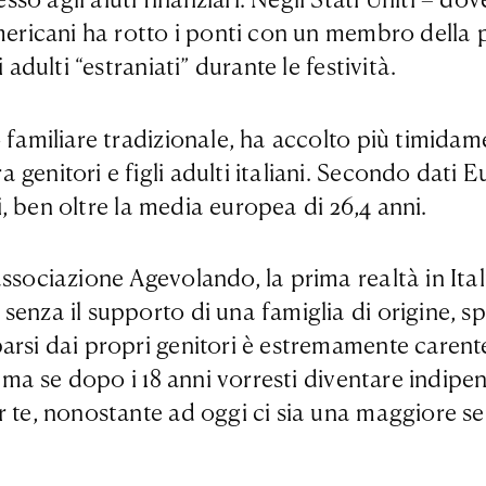
americani ha rotto i ponti con un membro della 
adulti “estraniati” durante le festività.
 familiare tradizionale, ha accolto più timidam
enitori e figli adulti italiani. Secondo dati Eur
ni, ben oltre la media europea di 26,4 anni.
associazione Agevolando, la prima realtà in Ita
nza il supporto di una famiglia di origine, spieg
rsi dai propri genitori è estremamente carente 
ti, ma se dopo i 18 anni vorresti diventare ind
 te, nonostante ad oggi ci sia una maggiore sens