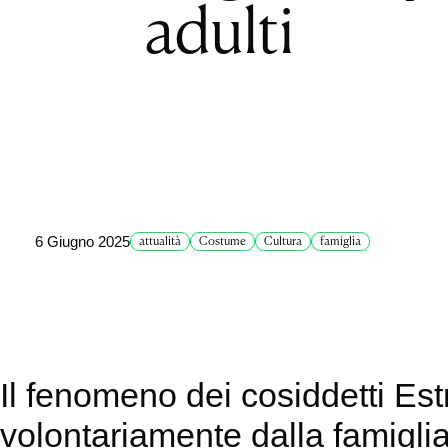
adulti
6 Giugno 2025
attualità
Costume
Cultura
famiglia
Il fenomeno dei cosiddetti Estr
volontariamente dalla famiglia 