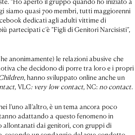
ste. “Ho aperto il gruppo quando ho iniziato a
oggi siamo quasi 700 membri, tutti maggiorenni
cebook dedicati agli adulti vittime di
ù partecipati c’è ”Figli di Genitori Narcisisti”,
nche anonimamente) le relazioni abusive che
tiva che decidono di porre tra loro e i propri
Children
, hanno sviluppato online anche un
ntact
, VLC
: very low contact
, NC:
no contact
.
nei l’uno all’altro, è un tema ancora poco
i stanno adattando a questo fenomeno in
 allontanati dai genitori, con gruppi di
dove, secondo un sondaggio del 2019 condotto