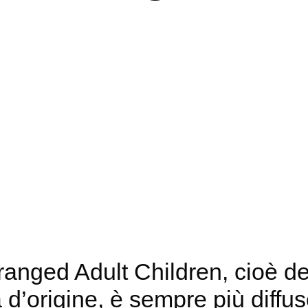
anged Adult Children, cioè dei 
d’origine, è sempre più diffuso