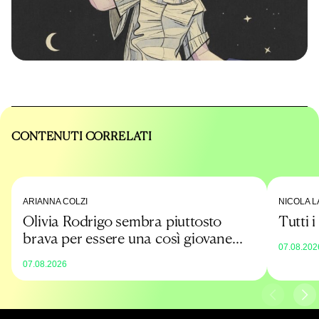
CONTENUTI CORRELATI
ARIANNA COLZI
NICOLA L
Olivia Rodrigo sembra piuttosto
Tutti 
brava per essere una così giovane
07.08.202
promessa
07.08.2026