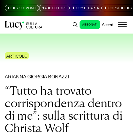
LUCY SUI MONDI
ADD EDITORE
LUCY DI CARTA
I CORSI DI LUCY
Accedi
ABBONATI
ARTICOLO
ARIANNA GIORGIA BONAZZI
“Tutto ha trovato
corrispondenza dentro
di me”: sulla scrittura di
Christa Wolf