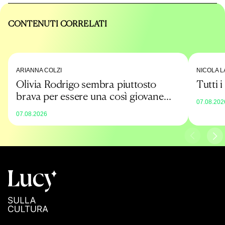
CONTENUTI CORRELATI
ARIANNA COLZI
NICOLA L
Olivia Rodrigo sembra piuttosto
Tutti 
brava per essere una così giovane
07.08.202
promessa
07.08.2026