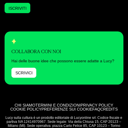
ISCRIVITI
COLLABORA CON NOI
Hai delle buone idee che possono essere adatte a Lucy?
SCRIVICI
CHI SIAMO
TERMINI E CONDIZIONI
PRIVACY POLICY
COOKIE POLICY
PREFERENZE SUI COOKIE
FAQ
CREDITS
Lucy sulla cultura è un prodotto editoriale di Lucyonline srl. Codice fiscale e
partiva IVA 12414970967. Sede legale: Via della Chiusa 15, CAP 20123 –
Milano (MI). Sede operativa: piazza Carlo Felice 85, CAP 10123 – Torino