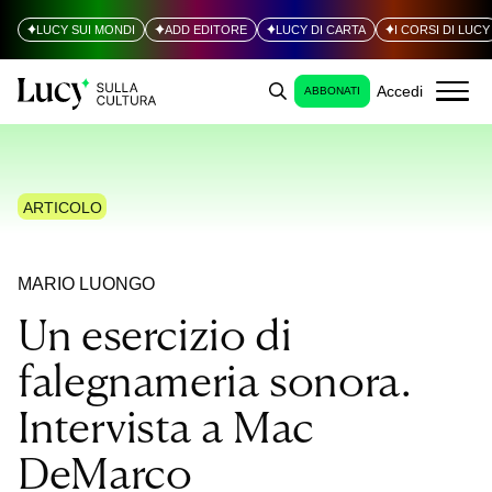
LUCY SUI MONDI
ADD EDITORE
LUCY DI CARTA
I CORSI DI LUCY
Accedi
ABBONATI
ARTICOLO
MARIO LUONGO
Un esercizio di
falegnameria sonora.
Intervista a Mac
DeMarco