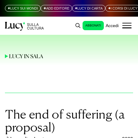
LUCY SUI MONDI
ADD EDITORE
LUCY DI CARTA
I CORSI DI LUCY
Accedi
ABBONATI
The end of suffering (a
proposal)