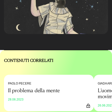
CONTENUTI CORRELATI
PAOLO PECERE
GIADA A
Il problema della mente
L’uomo
movim
28.06.2023
Interv
26.06.202