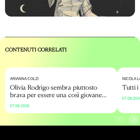
CONTENUTI CORRELATI
ARIANNA COLZI
NICOLA L
Olivia Rodrigo sembra piuttosto
Tutti 
brava per essere una così giovane
07.08.202
promessa
07.08.2026