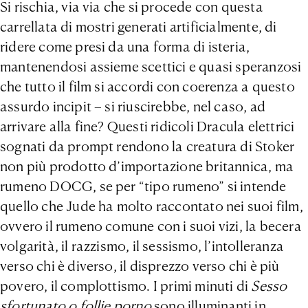
Si rischia, via via che si procede con questa
carrellata di mostri generati artificialmente, di
ridere come presi da una forma di isteria,
mantenendosi assieme scettici e quasi speranzosi
che tutto il film si accordi con coerenza a questo
assurdo incipit – si riuscirebbe, nel caso, ad
arrivare alla fine? Questi ridicoli Dracula elettrici
sognati da prompt rendono la creatura di Stoker
non più prodotto d’importazione britannica, ma
rumeno DOCG, se per “tipo rumeno” si intende
quello che Jude ha molto raccontato nei suoi film,
ovvero il rumeno comune con i suoi vizi, la becera
volgarità, il razzismo, il sessismo, l’intolleranza
verso chi è diverso, il disprezzo verso chi è più
povero, il complottismo. I primi minuti di
Sesso
sfortunato o follie porno
sono illuminanti in