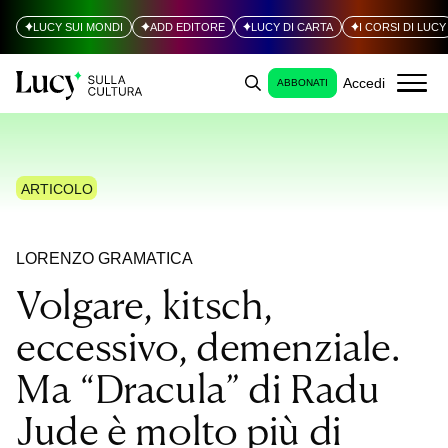
LUCY SUI MONDI
ADD EDITORE
LUCY DI CARTA
I CORSI DI LUCY
Accedi
ABBONATI
ARTICOLO
LORENZO GRAMATICA
Volgare, kitsch,
eccessivo, demenziale.
Ma “Dracula” di Radu
Jude è molto più di