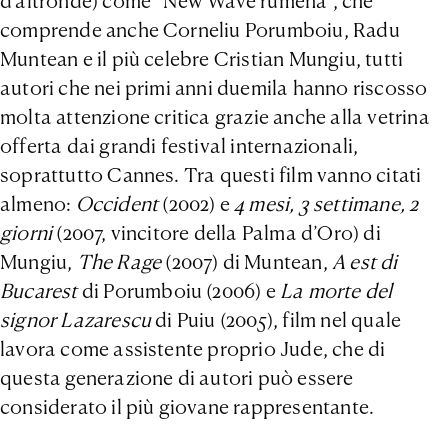
d’altronde) come “New Wave rumena”, che
comprende anche Corneliu Porumboiu, Radu
Muntean e il più celebre Cristian Mungiu, tutti
autori che nei primi anni duemila hanno riscosso
molta attenzione critica grazie anche alla vetrina
offerta dai grandi festival internazionali,
soprattutto Cannes. Tra questi film vanno citati
almeno:
Occident
(2002) e
4 mesi, 3 settimane, 2
giorni
(2007, vincitore della Palma d’Oro) di
Mungiu,
The Rage
(2007) di Muntean,
A est di
Bucarest
di Porumboiu (2006) e
La morte del
signor Lazarescu
di Puiu (2005), film nel quale
lavora come assistente proprio Jude, che di
questa generazione di autori può essere
considerato il più giovane rappresentante.