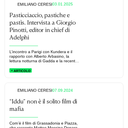
03.01.2025
EMILIANO CERESI
Pasticciaccio, pastiche e
pastìs. Intervista a Giorgio
Pinotti, editor in chief di
Adelphi
L’incontro a Parigi con Kundera e il
rapporto con Alberto Arbasino, la
lettura notturna di Gadda e la recente
acquisizione di Philip Roth nel catalogo
Adelphi: un ritratto di una delle più
ARTICOLO
influenti figure dell’editoria italiana.
07.09.2024
EMILIANO CERESI
“Iddu” non è il solito film di
mafia
Com’è il film di Grassadonia e Piazza,
che racconta Matteo Messina Denaro