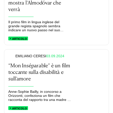
mostra l’Almodóvar che
verrà
Il primo film in lingua inglese del
grande regista spagnolo sembra
indicare un nuovo passo nel suo
cinema.
ARTICOLO
03.09.2024
EMILIANO CERESI
“Mon Inséparable” è un film
toccante sulla disabilità e
sull’amore
Anne-Sophie Bailly, in concorso a
Orizzonti, confeziona un film che
racconta del rapporto tra una madre e
il figlio affetto da un ritardo intellettivo
con uno sguardo limpido, attento e
ARTICOLO
privo di pietismo.