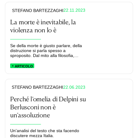
22.11.2023
STEFANO BARTEZZAGHI
La morte è inevitabile, la
violenza non lo è
Se della morte è giusto parlare, della
distruzione si parla spesso a
sproposito. Dal mito alla filosofia,
dobbiamo recuperare chiavi
interpretative che ci aiutino a leggere
ARTICOLO
la guerra, la sopraffazione dell’altro, la
violenza.
22.06.2023
STEFANO BARTEZZAGHI
Perché l’omelia di Delpini su
Berlusconi non è
un’assoluzione
Un'analisi del testo che sta facendo
discutere mezza Italia.