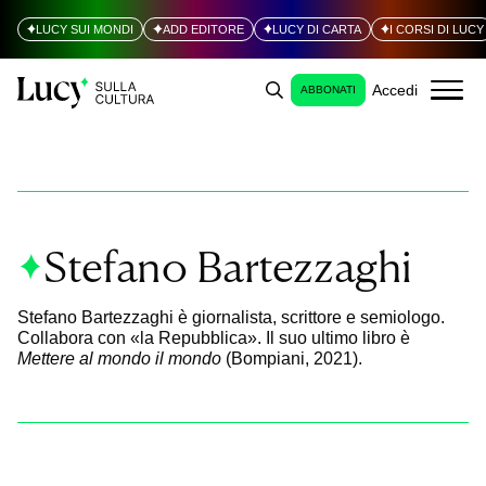
LUCY SUI MONDI
ADD EDITORE
LUCY DI CARTA
I CORSI DI LUCY
Accedi
ABBONATI
Stefano Bartezzaghi
Stefano Bartezzaghi è giornalista, scrittore e semiologo.
Collabora con
«la Repubblica». Il suo ultimo libro è
Mettere al mondo il mondo
(Bompiani, 2021).