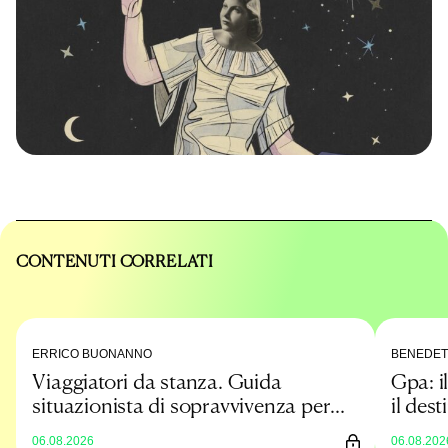
CONTENUTI CORRELATI
ERRICO BUONANNO
BENEDET
Viaggiatori da stanza. Guida
Gpa: il
situazionista di sopravvivenza per
il dest
un’estate low cost
prova
06.08.2026
06.08.202