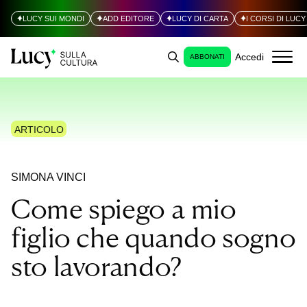
LUCY SUI MONDI
ADD EDITORE
LUCY DI CARTA
I CORSI DI LUCY
Accedi
ABBONATI
ARTICOLO
SIMONA VINCI
Come spiego a mio
figlio che quando sogno
sto lavorando?