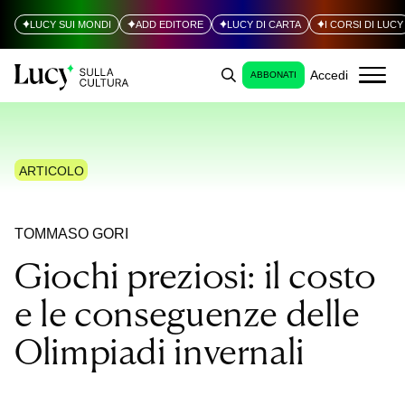
LUCY SUI MONDI
ADD EDITORE
LUCY DI CARTA
I CORSI DI LUCY
Accedi
ABBONATI
ARTICOLO
TOMMASO GORI
Giochi preziosi: il costo
e le conseguenze delle
Olimpiadi invernali