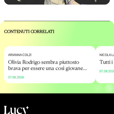
CONTENUTI CORRELATI
ARIANNA COLZI
NICOLA L
Olivia Rodrigo sembra piuttosto
Tutti 
brava per essere una così giovane
07.08.202
promessa
07.08.2026