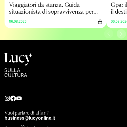
Viaggiatori da stanza. Guida
Gpa: il
situazionista di sopravvivenza per
il dest
un’estate low cost
prova
06.08.2026
06.08.202
Vuoi parlare di affari?
business@lucyonline.it