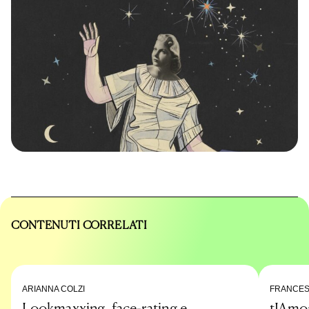
CONTENUTI CORRELATI
ARIANNA COLZI
FRANCES
Lookmaxxing, face-rating e
tIAmo: