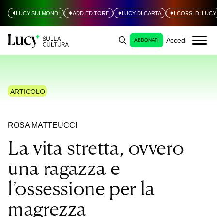
LUCY SUI MONDI
ADD EDITORE
LUCY DI CARTA
I CORSI DI LUCY
Accedi
ABBONATI
ARTICOLO
ROSA MATTEUCCI
La vita stretta, ovvero
una ragazza e
l’ossessione per la
magrezza