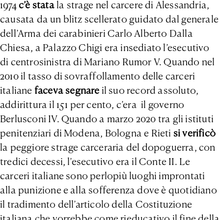
1974
c’è stata
la strage nel carcere di Alessandria,
causata da un blitz scellerato guidato dal generale
dell’Arma dei carabinieri Carlo Alberto Dalla
Chiesa, a Palazzo Chigi era insediato l’esecutivo
di centrosinistra di Mariano Rumor V. Quando nel
2010 il tasso di sovraffollamento delle carceri
italiane
faceva segnare
il suo record assoluto,
addirittura il 151 per cento, c’era il governo
Berlusconi IV. Quando a marzo 2020 tra gli istituti
penitenziari di Modena, Bologna e Rieti
si verificò
la peggiore strage carceraria del dopoguerra, con
tredici decessi, l’esecutivo era il Conte II. Le
carceri italiane sono perlopiù luoghi improntati
alla punizione e alla sofferenza dove è quotidiano
il tradimento dell’articolo della Costituzione
italiana che vorrebbe come rieducativo il fine della