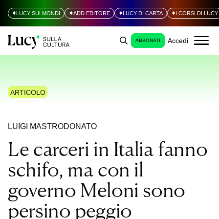
LUCY SUI MONDI
ADD EDITORE
LUCY DI CARTA
I CORSI DI LUCY
Accedi
ABBONATI
ARTICOLO
LUIGI MASTRODONATO
Le carceri in Italia fanno
schifo, ma con il
governo Meloni sono
persino peggio