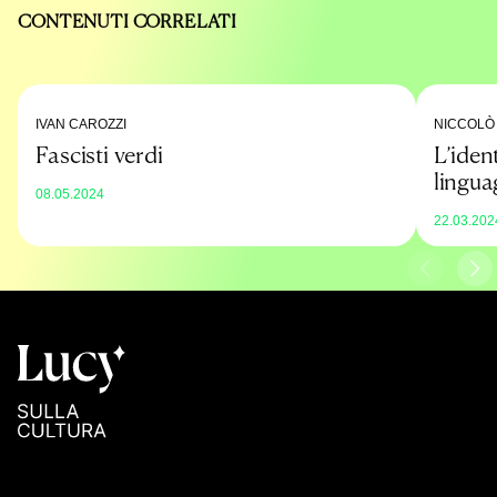
CONTENUTI CORRELATI
IVAN CAROZZI
NICCOLÒ 
Fascisti verdi
L’iden
lingua
08.05.2024
22.03.202