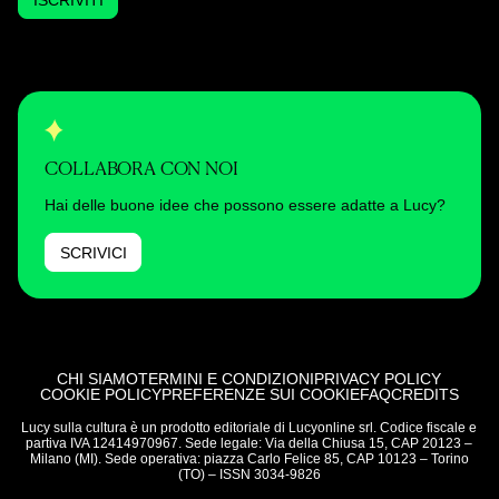
ISCRIVITI
COLLABORA CON NOI
Hai delle buone idee che possono essere adatte a Lucy?
SCRIVICI
CHI SIAMO
TERMINI E CONDIZIONI
PRIVACY POLICY
COOKIE POLICY
PREFERENZE SUI COOKIE
FAQ
CREDITS
Lucy sulla cultura è un prodotto editoriale di Lucyonline srl. Codice fiscale e
partiva IVA 12414970967. Sede legale: Via della Chiusa 15, CAP 20123 –
Milano (MI). Sede operativa: piazza Carlo Felice 85, CAP 10123 – Torino
(TO) – ISSN 3034-9826