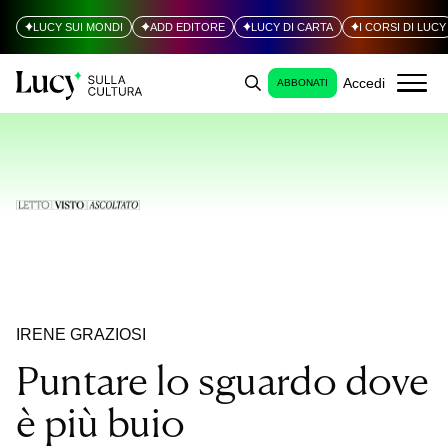
LUCY SUI MONDI
ADD EDITORE
LUCY DI CARTA
I CORSI DI LUCY
Accedi
ABBONATI
IRENE GRAZIOSI
Puntare lo sguardo dove
è più buio