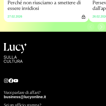
Perché non riusciamo a smettere di
Persev
essere invidiosi
dall’a
27.02.2026
26.02.202
Vuoi parlare di affari?
business@lucyonline.it
Sei un ufficio stampa?