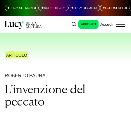
LUCY SUI MONDI
ADD EDITORE
LUCY DI CARTA
I CORSI DI LUCY
Accedi
ABBONATI
ARTICOLO
ROBERTO PAURA
L’invenzione del
peccato