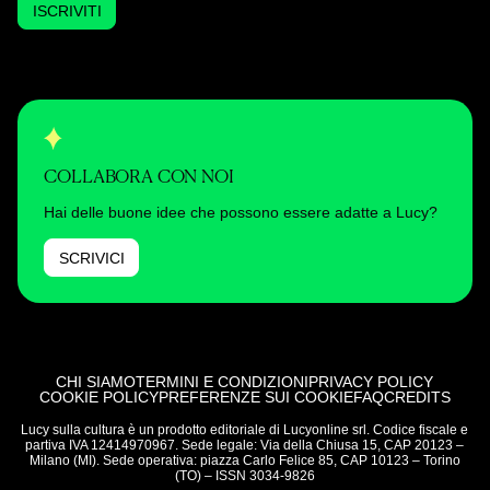
ISCRIVITI
COLLABORA CON NOI
Hai delle buone idee che possono essere adatte a Lucy?
SCRIVICI
CHI SIAMO
TERMINI E CONDIZIONI
PRIVACY POLICY
COOKIE POLICY
PREFERENZE SUI COOKIE
FAQ
CREDITS
Lucy sulla cultura è un prodotto editoriale di Lucyonline srl. Codice fiscale e
partiva IVA 12414970967. Sede legale: Via della Chiusa 15, CAP 20123 –
Milano (MI). Sede operativa: piazza Carlo Felice 85, CAP 10123 – Torino
(TO) – ISSN 3034-9826