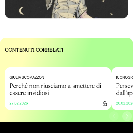
CONTENUTI CORRELATI
GIULIA SCOMAZZON
ICONOGRA
Perché non riusciamo a smettere di
Persev
essere invidiosi
dall’a
27.02.2026
26.02.202