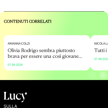
CONTENUTI CORRELATI
ARIANNA COLZI
NICOLA L
Olivia Rodrigo sembra piuttosto
Tutti 
brava per essere una così giovane
07.08.202
promessa
07.08.2026