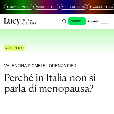
LUCY SUI MONDI
ADD EDITORE
LUCY DI CARTA
I CORSI DI LUCY
Accedi
ABBONATI
ARTICOLO
VALENTINA PIGMEI
E LORENZA PIERI
Perché in Italia non si
parla di menopausa?