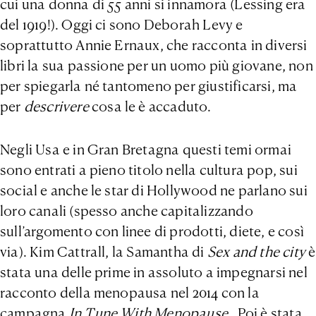
cui una donna di 55 anni si innamora (Lessing era
del 1919!). Oggi ci sono Deborah Levy e
soprattutto Annie Ernaux, che racconta in diversi
libri la sua passione per un uomo più giovane, non
per spiegarla né tantomeno per giustificarsi, ma
per
descrivere
cosa le è accaduto.
Negli Usa e in Gran Bretagna questi temi ormai
sono entrati a pieno titolo nella cultura pop, sui
social e anche le star di Hollywood ne parlano sui
loro canali (spesso anche capitalizzando
sull’argomento con linee di prodotti, diete, e così
via). Kim Cattrall, la Samantha di
Sex and the city
è
stata una delle prime in assoluto a impegnarsi nel
racconto della menopausa nel 2014 con la
campagna
In Tune With Menopause.
Poi è stata