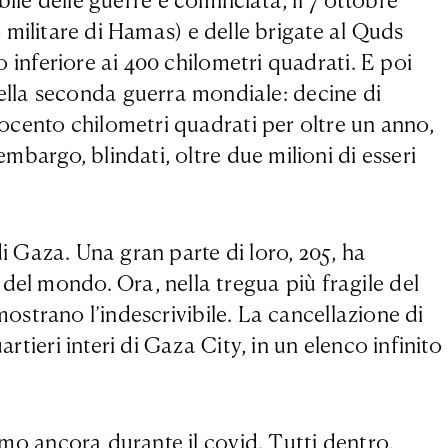
 delle guerre è cominciata, il 7 ottobre
io militare di Hamas) e delle brigate al Quds
o inferiore ai 400 chilometri quadrati. E poi
ella seconda guerra mondiale: decine di
rocento chilometri quadrati per oltre un anno,
embargo, blindati, oltre due milioni di esseri
 di Gaza. Una gran parte di loro, 205, ha
del mondo. Ora, nella tregua più fragile del
 mostrano l’indescrivibile. La cancellazione di
rtieri interi di Gaza City, in un elenco infinito
simo ancora durante il covid. Tutti dentro,