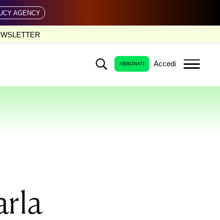
UCY AGENCY
EWSLETTER
Accedi
ABBONATI
arla