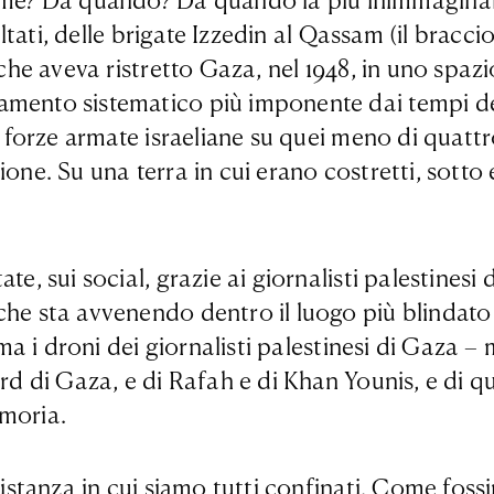
? Da quando? Da quando la più inimmaginabile
sultati, delle brigate Izzedin al Qassam (il bracc
 che aveva ristretto Gaza, nel 1948, in uno spazi
damento sistematico più imponente dai tempi d
le forze armate israeliane su quei meno di quatt
one. Su una terra in cui erano costretti, sotto 
te, sui social, grazie ai giornalisti palestinesi
che sta avvenendo dentro il luogo più blindato 
 ma i droni dei giornalisti palestinesi di Gaza –
rd di Gaza, e di Rafah e di Khan Younis, e di qua
emoria.
 distanza in cui siamo tutti confinati. Come fos