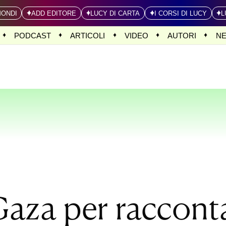
MONDI
ADD EDITORE
LUCY DI CARTA
I CORSI DI LUCY
L
PODCAST
ARTICOLI
VIDEO
AUTORI
N
Gaza per raccont