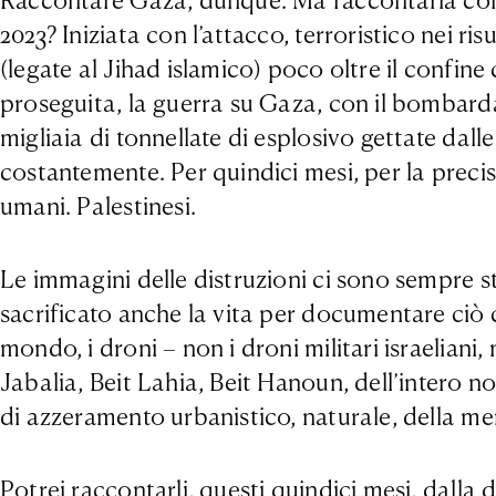
Raccontare Gaza, dunque. Ma raccontarla come
2023? Iniziata con l’attacco, terroristico nei ri
(legate al Jihad islamico) poco oltre il confine
proseguita, la guerra su Gaza, con il bombar
migliaia di tonnellate di esplosivo gettate dal
costantemente. Per quindici mesi, per la precisi
umani. Palestinesi.
Le immagini delle distruzioni ci sono sempre sta
sacrificato anche la vita per documentare ciò 
mondo, i droni – non i droni militari israeliani,
Jabalia, Beit Lahia, Beit Hanoun, dell’intero no
di azzeramento urbanistico, naturale, della m
Potrei raccontarli, questi quindici mesi, dalla