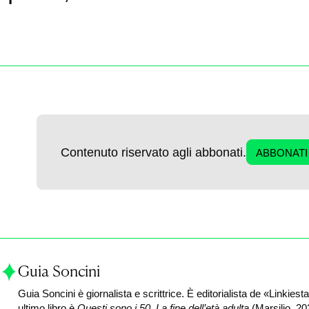
Contenuto riservato agli abbonati.
ABBONATI
Guia Soncini
Guia Soncini è giornalista e scrittrice.
È editorialista de «Linkiest
ultimo libro è
Questi sono i 50. La fine dell’età adulta
(Marsilio, 20