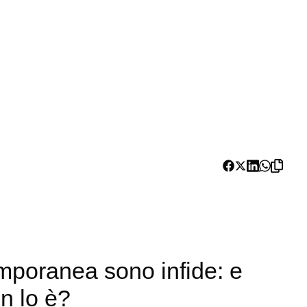
temporanea sono infide: e
on lo è?