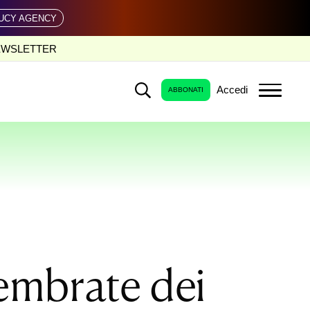
UCY AGENCY
EWSLETTER
Accedi
ABBONATI
sembrate dei