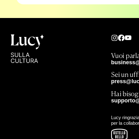
Vuoi parla
business@
Sei un uf
press@lucy
Hai bisog
supporto@
Lucy ringrazia
per la collabo