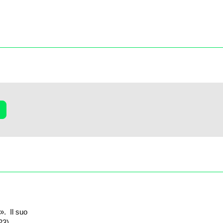
a».
Il suo
23).