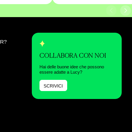
ER?
COLLABORA CON NOI
Hai delle buone idee che possono
essere adatte a Lucy?
SCRIVICI