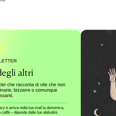
LETTER
egli altri
tter che racconta di vite che non
dinarie, bizzarre o comunque
essanti.
ucy e arriva nella tua mail la domenica,
caffè – dipende dalle tue abitudini.