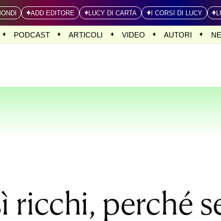
MONDI
ADD EDITORE
LUCY DI CARTA
I CORSI DI LUCY
L
PODCAST
ARTICOLI
VIDEO
AUTORI
N
sì ricchi, perché 