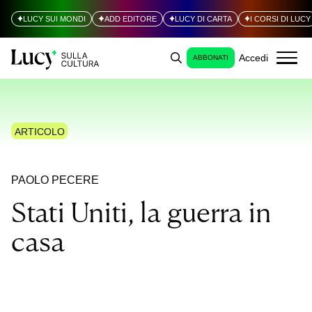
LUCY SUI MONDI
ADD EDITORE
LUCY DI CARTA
I CORSI DI LUCY
Accedi
ABBONATI
ARTICOLO
PAOLO PECERE
Stati Uniti, la guerra in
casa