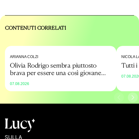
CONTENUTI CORRELATI
ARIANNA COLZI
NICOLA L
Olivia Rodrigo sembra piuttosto
Tutti 
brava per essere una così giovane
07.08.202
promessa
07.08.2026