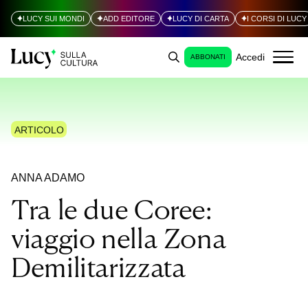
LUCY SUI MONDI
ADD EDITORE
LUCY DI CARTA
I CORSI DI LUCY
Accedi
ABBONATI
ARTICOLO
ANNA ADAMO
Tra le due Coree:
viaggio nella Zona
Demilitarizzata